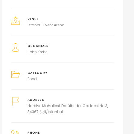
VENUE
Istanbul Event Arena
ORGANIZER
John Krebs
CATEGORY
Food
ADDRESS
Harbiye Mahallesi, Darülbedai Caddesi No:3,
34367 Şişli/İstanbul
PHONE