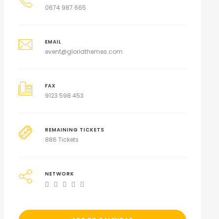
0674 987 665
EMAIL
event@gloriathemes.com
FAX
9123 598 453
REMAINING TICKETS
886 Tickets
NETWORK