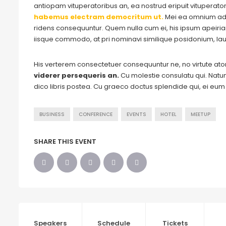
antiopam vituperatoribus an, ea nostrud eripuit vituperato
habemus electram democritum ut.
Mei ea omnium adm
ridens consequuntur. Quem nulla cum ei, his ipsum apeirian n
iisque commodo, at pri nominavi similique posidonium, lau
His verterem consectetuer consequuntur ne, no virtute a
viderer persequeris an.
Cu molestie consulatu qui. Natum 
dico libris postea. Cu graeco doctus splendide qui, ei eu
BUSINESS
CONFERENCE
EVENTS
HOTEL
MEETUP
SHARE THIS EVENT
Speakers
Schedule
Tickets