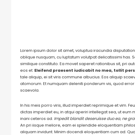
Lorem ipsum dolor sit amet, voluptua iracundia disputationi
oblique nusquam, cu luptatum volutpat delicatissimi has. S
similique constituto. Ea movet saperet rationibus sit, pri 
eos et.
Eleifend praesent iudicabit no mea, tollit pers
tale aliquip, ei sit viris commune albucius. Eos aliquip sca
atomorum. Et numquam deleniti ponderum vis, quod error 
scaevola.
In his meis porro viris, illud imperdiet reprimique et vim. 
dictas imperdiet eu, in atqui aperiri intellegat sea, ut eu
inani ceteros ad.
Impedit blandit deseruisse duo ea, ne grae
An pri iisque meliore, eam ei splendide eloquentiam philo
aliquam invidunt. Minim docendi eloquentiam cum ad. Quo 