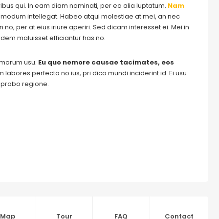
ribus qui. In eam diam nominati, per ea alia luptatum.
Nam
odum intellegat. Habeo atqui molestiae at mei, an nec
o, per at eius iriure aperiri. Sed dicam interesset ei. Mei in
dem maluisset efficiantur has no.
tomorum usu.
Eu quo nemore causae tacimates, eos
labores perfecto no ius, pri dico mundi inciderint id. Ei usu
m probo regione.
Map
Tour
FAQ
Contact