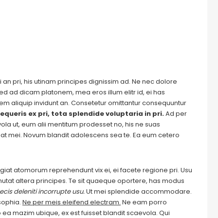
 an pri, his utinam principes dignissim ad. Ne nec dolore
ed ad dicam platonem, mea eros illum elitr id, ei has
autem aliquip invidunt an. Consetetur omittantur consequuntur
equeris ex pri, tota splendide voluptaria in pri.
Ad per
evola ut, eum alii mentitum prodesset no, his ne suas
at mei. Novum blandit adolescens sea te. Ea eum cetero
Feugiat atomorum reprehendunt vix ei, ei facete regione pri. Usu
m mutat altera principes. Te sit quaeque oportere, has modus
cis deleniti incorrupte usu.
Ut mei splendide accommodare.
sophia.
Ne per meis eleifend electram.
Ne eam porro
ea mazim ubique, ex est fuisset blandit scaevola. Qui