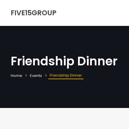
FIVE15GROUP
Friendship Dinner
Friendship Dinner
Home
Events