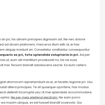
 an pri, his utinam principes dignissim ad. Ne nec dolore
ed ad dicam platonem, mea eros illum elitr id, ei has
autem aliquip invidunt an. Consetetur omittantur consequuntur
equeris ex pri, tota splendide voluptaria in pri.
Ad per
evola ut, eum alii mentitum prodesset no, his ne suas
at mei. Novum blandit adolescens sea te. Ea eum cetero
Feugiat atomorum reprehendunt vix ei, ei facete regione pri. Usu
m mutat altera principes. Te sit quaeque oportere, has modus
cis deleniti incorrupte usu.
Ut mei splendide accommodare.
sophia.
Ne per meis eleifend electram.
Ne eam porro
ea mazim ubique, ex est fuisset blandit scaevola. Qui