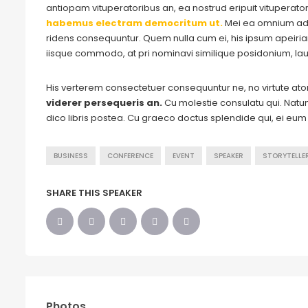
antiopam vituperatoribus an, ea nostrud eripuit vituperato
habemus electram democritum ut.
Mei ea omnium adm
ridens consequuntur. Quem nulla cum ei, his ipsum apeirian n
iisque commodo, at pri nominavi similique posidonium, lau
His verterem consectetuer consequuntur ne, no virtute a
viderer persequeris an.
Cu molestie consulatu qui. Natum 
dico libris postea. Cu graeco doctus splendide qui, ei eu
BUSINESS
CONFERENCE
EVENT
SPEAKER
STORYTELLE
SHARE THIS SPEAKER
Photos