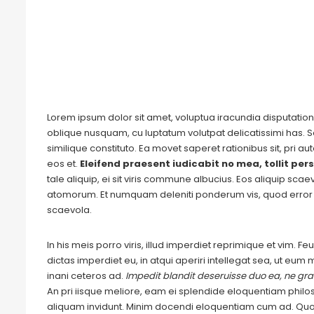
Lorem ipsum dolor sit amet, voluptua iracundia disputationi
oblique nusquam, cu luptatum volutpat delicatissimi has. S
similique constituto. Ea movet saperet rationibus sit, pri 
eos et.
Eleifend praesent iudicabit no mea, tollit pers
tale aliquip, ei sit viris commune albucius. Eos aliquip sca
atomorum. Et numquam deleniti ponderum vis, quod error 
scaevola.
In his meis porro viris, illud imperdiet reprimique et vim. 
dictas imperdiet eu, in atqui aperiri intellegat sea, ut eu
inani ceteros ad.
Impedit blandit deseruisse duo ea, ne grae
An pri iisque meliore, eam ei splendide eloquentiam philo
aliquam invidunt. Minim docendi eloquentiam cum ad. Quo 