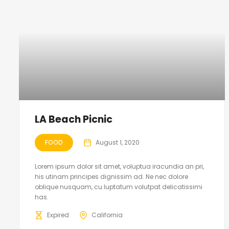
LA Beach Picnic
FOOD
August 1, 2020
Lorem ipsum dolor sit amet, voluptua iracundia an pri,
his utinam principes dignissim ad. Ne nec dolore
oblique nusquam, cu luptatum volutpat delicatissimi
has.
Expired
California