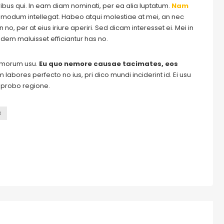
ribus qui. In eam diam nominati, per ea alia luptatum.
Nam
odum intellegat. Habeo atqui molestiae at mei, an nec
o, per at eius iriure aperiri. Sed dicam interesset ei. Mei in
dem maluisset efficiantur has no.
tomorum usu.
Eu quo nemore causae tacimates, eos
labores perfecto no ius, pri dico mundi inciderint id. Ei usu
m probo regione.
R