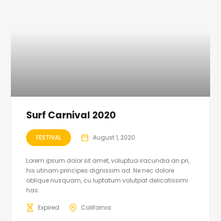
Surf Carnival 2020
FESTIVAL
August 1, 2020
Lorem ipsum dolor sit amet, voluptua iracundia an pri,
his utinam principes dignissim ad. Ne nec dolore
oblique nusquam, cu luptatum volutpat delicatissimi
has.
Expired
California