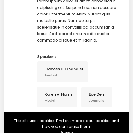
Lorem ipsum dolor sit amet, consectetur
adipiscing elit. Suspendisse non posuere
dolor, ut fermentum enim. Nullam quis
molestie purus. Nam leo turpis,
scelerisque in convallis ac, accumsan a
lacus. Sed laoreet arcu in odio auctor
commodo qisque et mi lacinia.
Speakers:
Frances B. Chandler
Analyst
Karen A. Harris
Ece Demir
Model
Journalist
Betty J. Smith
This site uses cookies. Find out more about cookies and
Journalist
how you can refuse them.
I Accept