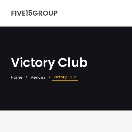
FIVE15GROUP
Victory Club
Victory Club
Home
Venues