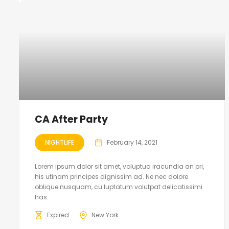
CA After Party
NIGHTLIFE
February 14, 2021
Lorem ipsum dolor sit amet, voluptua iracundia an pri,
his utinam principes dignissim ad. Ne nec dolore
oblique nusquam, cu luptatum volutpat delicatissimi
has.
Expired
New York