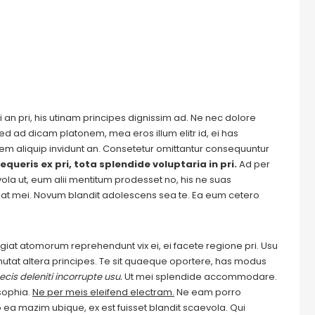
 an pri, his utinam principes dignissim ad. Ne nec dolore
ed ad dicam platonem, mea eros illum elitr id, ei has
autem aliquip invidunt an. Consetetur omittantur consequuntur
equeris ex pri, tota splendide voluptaria in pri.
Ad per
evola ut, eum alii mentitum prodesset no, his ne suas
at mei. Novum blandit adolescens sea te. Ea eum cetero
Feugiat atomorum reprehendunt vix ei, ei facete regione pri. Usu
m mutat altera principes. Te sit quaeque oportere, has modus
cis deleniti incorrupte usu.
Ut mei splendide accommodare.
sophia.
Ne per meis eleifend electram.
Ne eam porro
ea mazim ubique, ex est fuisset blandit scaevola. Qui