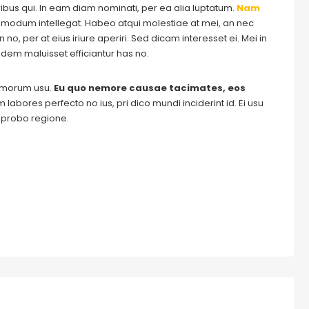
ribus qui. In eam diam nominati, per ea alia luptatum.
Nam
odum intellegat. Habeo atqui molestiae at mei, an nec
o, per at eius iriure aperiri. Sed dicam interesset ei. Mei in
dem maluisset efficiantur has no.
tomorum usu.
Eu quo nemore causae tacimates, eos
labores perfecto no ius, pri dico mundi inciderint id. Ei usu
m probo regione.