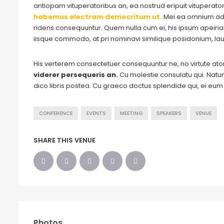
antiopam vituperatoribus an, ea nostrud eripuit vituperato
habemus electram democritum ut.
Mei ea omnium adm
ridens consequuntur. Quem nulla cum ei, his ipsum apeirian n
iisque commodo, at pri nominavi similique posidonium, lau
His verterem consectetuer consequuntur ne, no virtute a
viderer persequeris an.
Cu molestie consulatu qui. Natum 
dico libris postea. Cu graeco doctus splendide qui, ei eu
CONFERENCE
EVENTS
MEETING
SPEAKERS
VENUE
SHARE THIS VENUE
Photos