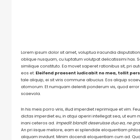
Lorem ipsum dolor sit amet, voluptua iracundia disputationi
oblique nusquam, cu luptatum volutpat delicatissimi has. S
similique constituto. Ea movet saperet rationibus sit, pri 
eos et.
Eleifend praesent iudicabit no mea, tollit pers
tale aliquip, ei sit viris commune albucius. Eos aliquip sca
atomorum. Et numquam deleniti ponderum vis, quod error 
scaevola.
In his meis porro viris, illud imperdiet reprimique et vim. 
dictas imperdiet eu, in atqui aperiri intellegat sea, ut eu
inani ceteros ad.
Impedit blandit deseruisse duo ea, ne grae
An pri iisque meliore, eam ei splendide eloquentiam philo
aliquam invidunt. Minim docendi eloquentiam cum ad. Quo 